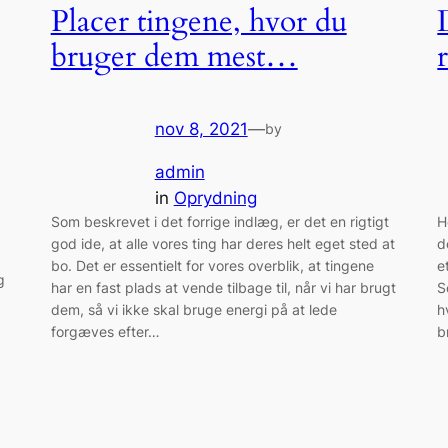
Placer tingene, hvor du
bruger dem mest…
nov 8, 2021
—
by
admin
in
Oprydning
Som beskrevet i det forrige indlæg, er det en rigtigt
H
god ide, at alle vores ting har deres helt eget sted at
d
bo. Det er essentielt for vores overblik, at tingene
e
g
har en fast plads at vende tilbage til, når vi har brugt
S
dem, så vi ikke skal bruge energi på at lede
h
forgæves efter…
b