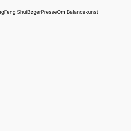
ng
Feng Shui
Bøger
Presse
Om Balancekunst