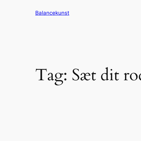
Spring
Balancekunst
til
indhold
Tag:
Sæt dit ro