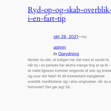
Ryd-op-og-skab-overblik
i-en-fart-tip
okt 29, 2021
—
by
admin
in
Oprydning
Kender du det, at boligen har det med at sande til,
når du i en periode har ekstra mange ting at se til –
at rodet ligesom kommer snigende af selv og bred
sig over det hele? At dit momentant manglende
overblik manifesterer sig i dine omgivelser, når du e
fortravlet? Det gør jeg! Så…