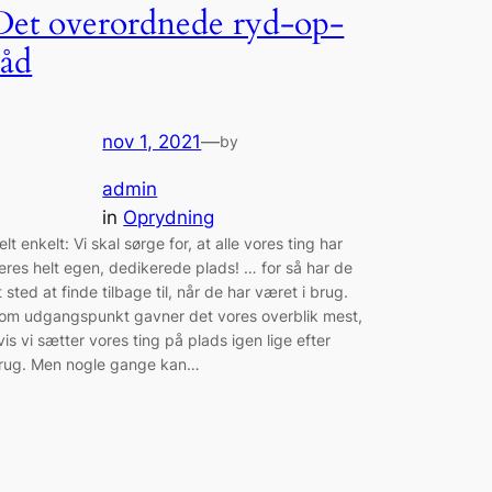
Det overordnede ryd-op-
råd
nov 1, 2021
—
by
admin
in
Oprydning
elt enkelt: Vi skal sørge for, at alle vores ting har
eres helt egen, dedikerede plads! … for så har de
t sted at finde tilbage til, når de har været i brug.
om udgangspunkt gavner det vores overblik mest,
vis vi sætter vores ting på plads igen lige efter
rug. Men nogle gange kan…