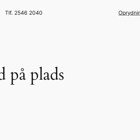
Tlf. 2546 2040
Oprydni
d på plads