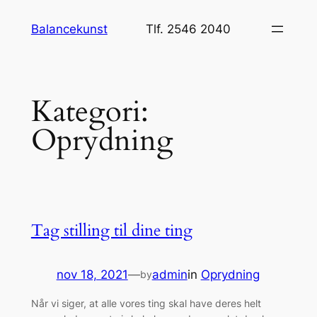
Spring
Balancekunst
Tlf. 2546 2040
til
indhold
Kategori:
Oprydning
Tag stilling til dine ting
nov 18, 2021
—
admin
in
Oprydning
by
Når vi siger, at alle vores ting skal have deres helt