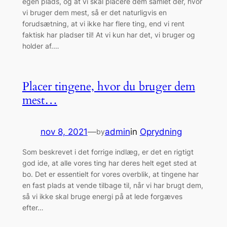
egen plads, og at vi skal placere dem samlet der, hvor
vi bruger dem mest, så er det naturligvis en
forudsætning, at vi ikke har flere ting, end vi rent
faktisk har pladser til! At vi kun har det, vi bruger og
holder af.…
Placer tingene, hvor du bruger dem
mest…
nov 8, 2021
—
admin
in
Oprydning
by
Som beskrevet i det forrige indlæg, er det en rigtigt
god ide, at alle vores ting har deres helt eget sted at
bo. Det er essentielt for vores overblik, at tingene har
en fast plads at vende tilbage til, når vi har brugt dem,
så vi ikke skal bruge energi på at lede forgæves
efter…