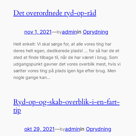
Det overordnede ryd-op-råd
nov 1, 2021
—
admin
in
Oprydning
by
Helt enkelt: Vi skal sørge for, at alle vores ting har
deres helt egen, dedikerede plads! … for så har de et
sted at finde tilbage til, når de har været i brug. Som
udgangspunkt gavner det vores overblik mest, hvis vi
sætter vores ting på plads igen lige efter brug. Men
nogle gange kan…
Ryd-op-og-skab-overblik-i-en-fart-
tip
okt 29, 2021
—
admin
in
Oprydning
by